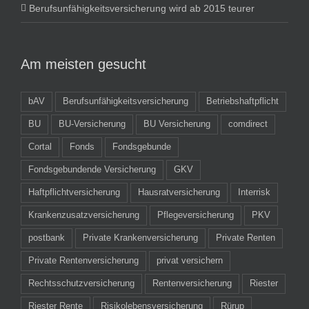
Berufsunfähigkeitsversicherung wird ab 2015 teurer
Am meisten gesucht
bAV
Berufsunfähigkeitsversicherung
Betriebshaftpflicht
BU
BU-Versicherung
BU Versicherung
comdirect
Cortal
Fonds
Fondsgebunde
Fondsgebundende Versicherung
GKV
Haftpflichtversicherung
Hausratversicherung
Interrisk
Krankenzusatzversicherung
Pflegeversicherung
PKV
postbank
Private Krankenversicherung
Private Renten
Private Rentenversicherung
privat versichern
Rechtsschutzversicherung
Rentenversicherung
Riester
Riester Rente
Risikolebensversicherung
Rürup