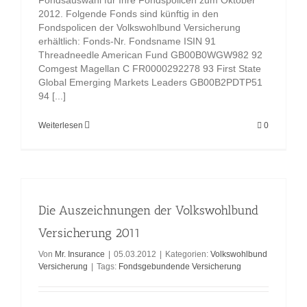
Fondsauswahl für Ihre Fondspolicen zum Oktober
2012. Folgende Fonds sind künftig in den
Fondspolicen der Volkswohlbund Versicherung
erhältlich: Fonds-Nr. Fondsname ISIN 91
Threadneedle American Fund GB00B0WGW982 92
Comgest Magellan C FR0000292278 93 First State
Global Emerging Markets Leaders GB00B2PDTP51
94 [...]
Weiterlesen
0
Die Auszeichnungen der Volkswohlbund
Versicherung 2011
Von
Mr. Insurance
|
05.03.2012
|
Kategorien:
Volkswohlbund
Versicherung
|
Tags:
Fondsgebundende Versicherung