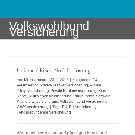
Zum
Inhalt
springen
Volkswohlbund
Versicherung
Unisex / Bisex Notfall-Lösung
Von
Mr. Insurance
|
23.11.2012
|
Kategorien:
BU-
Versicherung
,
Private Krankenversicherung
,
Private
Pflegeversicherung
,
Private Rentenversicherung
,
Riester
Rente
,
Risikolebensversicherung
,
Rürup Rente
,
Schwere
Krankheitenversicherung
,
Volkswohlbund Versicherung
,
WWK Versicherung
|
Tags:
BU
,
BU Versicherung
,
Fondsgebundende Versicherung
Wer noch einen alten und günstigen Bisex-Tarif